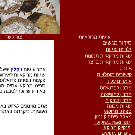
עוגיות מרוקאיות
צור קשר
סידור מגשים
גלריית עוגיות
עוגיות מרוקאיות תמונות
עוגיות מרוקאיות ברצף
אודות
אתר עוגיות
ז'קלין
יפעל 
קישורים מומלצים
עוגיות מרוקאיות לאירוע
פקעות בוטנים פדואלוס ו
אומרים עלינו
ספינז' מרוקאי עסיסי ת
מתכון לפדואלוס
באירוע שייזכר לטובה ב
מתכון למופלטה
מתכון שבקיה
עוגיות מכונה
אתם מוזמנים לגלוש באתר
ספינג' מרוקאי
העוגיות. ביקרתם באתר,
מאפה פיתה קינמון
תמר ואגוז בשוקולד
פנקייק מרוקאי
סיגרים מתוקים